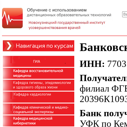
Банковс
ИНН:
7703
Получател
филиал ФГ
20396К109
Банк полу
УФК по Кем