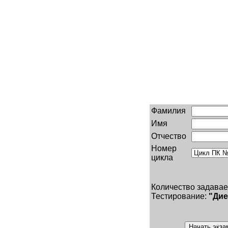
Фамилия
Имя
Отчество
Номер
цикла
Количество задава
Тестирование:
"Дие